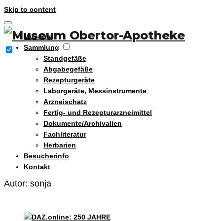
Skip to content
Museum
Sammlung
Standgefäße
Abgabegefäße
Rezepturgeräte
Laborgeräte, Messinstrumente
Arzneischatz
Fertig- und Rezepturarzneimittel
Dokumente/Archivalien
Fachliteratur
Herbarien
Besucherinfo
Kontakt
Autor:
sonja
Presse